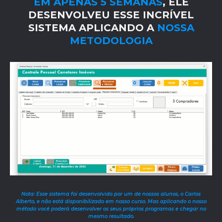
EM APENAS 5 SEMANAS
, ELE
DESENVOLVEU ESSE INCRÍVEL
SISTEMA APLICANDO A
NOSSA
METODOLOGIA
Nota: Esse sistema foi desenvolvido por um de nossos alunos, o Carlos
Alberto, e não está disponibilizado em nosso curso. Mas aplicando o nosso
método você poderá desenvolver os seus próprios programas e chegar no
mesmo resultado.