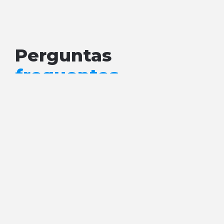
Perguntas
frequentes
Onde estão as aulas do curso e como acessá-las?
Qual o tempo de acesso ao curso?
Como funciona o suporte?
Uso o Excel do Mac, posso fazer o curso?
Como funciona o certificado?